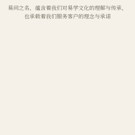
易问之名，蕴含着我们对易学文化的理解与传承，
也承载着我们服务客户的理念与承诺
易者，变也
"易"为变化之道，宇宙万物，无不在变。我们相
信命运并非固定不变，而是在天地人交互中不
断演化，通过对易学的深入研究，助您洞察变
化之机。
问者，明也