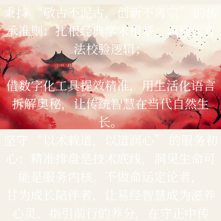
秉持 “敬古不泥古，创新不离宗” 的传
承准则：扎根经典学术根基，以现代方
法校验逻辑；
借数字化工具提效精准，用生活化语言
拆解奥秘，让传统智慧在当代自然生
长。​
坚守 “以术载道，以道润心” 的服务初
心：精准排盘是技术底线，洞见生命可
能是服务内核。不做命运定论者，
甘为成长陪伴者，让易经智慧成为滋养
心灵、指引前行的养分，在守正中传